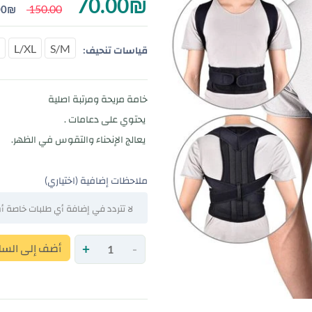
70.00
₪
150.00
00
₪
L/XL
S/M
قياسات تنحيف:
خامة مريحة ومرتبة اصلية
يحتوي على دعامات .
يعالج الإنحناء والتقوس في الظهر.
ملاحظات إضافية (اختياري)
-
+
أضف إلى السل