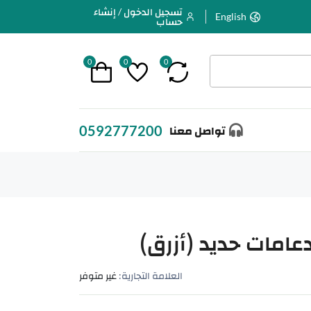
تسجيل الدخول / إنشاء
English
حساب
0
0
0
0592777200
تواصل معنا
امات حديد (أزرق)
العلامة التجارية:
غير متوفر