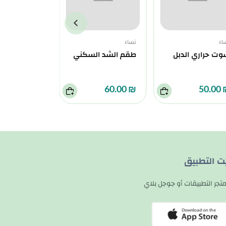
اء
نساء
نساء
ت حراري الدبل
طقم الشد السكني
مشد كامل حر
₪ 100.00
₪ 60.00
₪ 5
يت التطبيق
تجر التطبيقات أو جوجل بلاي