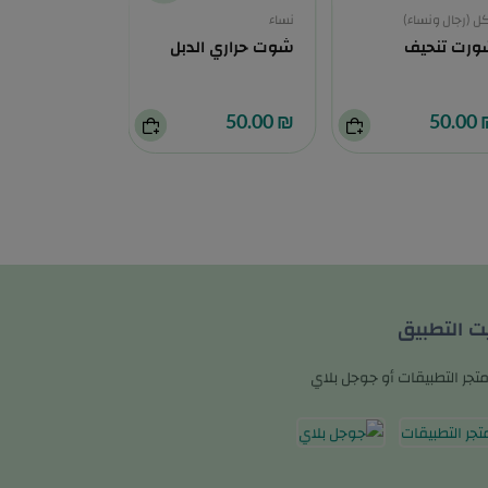
كل (رجال ونساء)
نساء
نساء
رت تنحيف
شوت حراري الدبل
طقم الشد ا
₪ 60.00
₪ 50.00
₪ 5
يت التطبيق
تجر التطبيقات أو جوجل بلاي