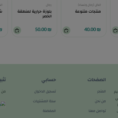
الكل (رجال ونساء)
رجال
ال
منتجات متنوعة
بلوزة حرارية لمنطقة
شو
الخصر
0.00
₪ 50.00
₪ 40.00
الصفحات
حسابي
تثب
المتجر
تسجيل الدخول
من م
يم
ي
من نحن
سلة المشتريات
تواصل معنا
المفضلة