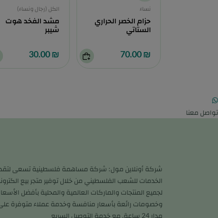
نساء
الكل (رجال ونساء)
اري ازرق
حزام الخصر الحراري
مشد الفخد هوت
الستاتي
شيبر
₪ 30.00
₪ 70.00
تواصل معنا
شركة أونلاين مول: شركة مساهمة فلسطينية تسعى لتقد
الخدمات للشعب الفلسطيني من خلال توفير متجر بيع الكترون
لجميع المنتجات والماركات العالمية والمحلية بأفضل الأسعار
وخصومات رائعة بأسعار منافسة وخدمة عملاء متوفرة على
مدار 24 ساعة. مع خدمة التوصيل السريع