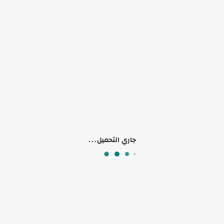
لا يوجد وصف لهذا المنتج
منتجات ذات صلة
جاري التحميل...