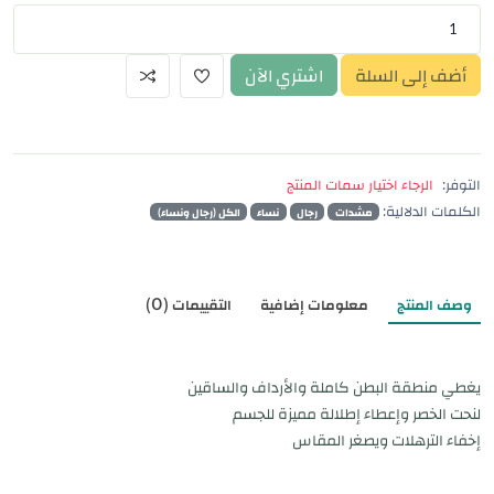
أضف إلى السلة
اشتري الآن
التوفر:
الرجاء اختيار سمات المنتج
الكلمات الدلالية:
مشدات
رجال
نساء
الكل (رجال ونساء)
وصف المنتج
معلومات إضافية
التقييمات (0)
يغطي منطقة البطن كاملة والأرداف والساقين
لنحت الخصر وإعطاء إطلالة مميزة للجسم
إخفاء الترهلات ويصغر المقاس