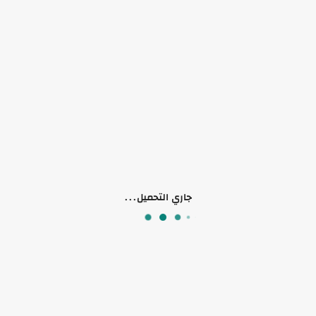
لا يوجد وصف لهذا المنتج
منتجات ذات صلة
جاري التحميل...