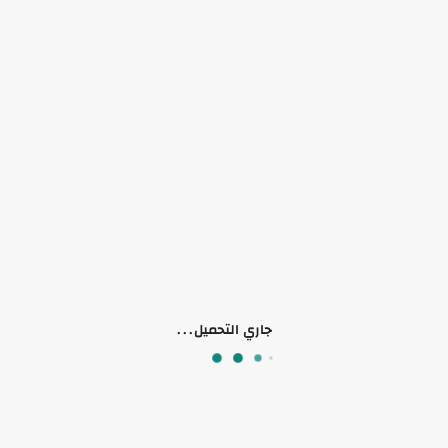
مصنوعة من خامة الريزن الصلبة
شكل مميز ورائع يتدفق البخور كالشلال
يمكن استخدامها لأنواع مختلفة من البخور
الحجم: 11×11 سم
منتجات ذات صلة
جاري التحميل...