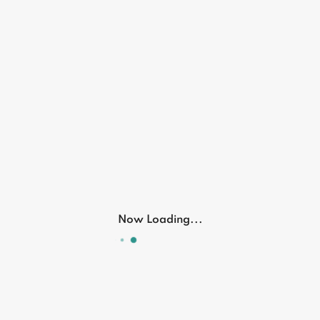
ضوء مع حساس للحركة
شريط اضاءة مرآة
₪ 25.00
₪ 25.00
Now Loading...
Electronic
Electronic
شاحن هاتف ثلاثي
شاحن هاتف مع اضاءة
₪ 100.00
₪ 80.00