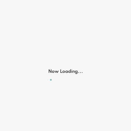
Electronic
Home And Garden
Now Loading...
مقعد نفخ مع مسند أرجل
ماوس باد مع شاحن
₪ 60.00
₪ 99.00
80