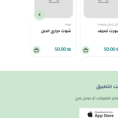
كل (رجال ونساء)
نساء
نساء
رت تنحيف
شوت حراري الدبل
طقم الشد ا
₪ 60.00
₪ 50.00
₪ 5
يت التطبيق
تجر التطبيقات أو جوجل بلاي