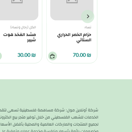
نساء
الكل (رجال ونساء)
اري ازرق
حزام الخصر الحراري
مشد الفخد هوت
الستاتي
شيبر
₪ 30.00
₪ 70.00
شركة أونلاين مول: شركة مساهمة فلسطينية تسعى لتقد
الخدمات للشعب الفلسطيني من خلال توفير متجر بيع الكترون
لجميع المنتجات والماركات العالمية والمحلية بأفضل الأسعار
وخصومات رائعة بأسعار منافسة وخدمة عملاء متوفرة على