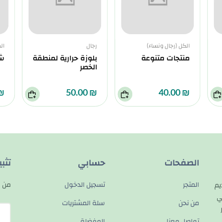
الكل (رجال ونساء)
رجال
ال
منتجات متنوعة
بلوزة حرارية لمنطقة
شو
الخصر
0.00
₪ 50.00
₪ 40.00
الصفحات
حسابي
تثب
المتجر
تسجيل الدخول
من م
يم
ي
من نحن
سلة المشتريات
تواصل معنا
المفضلة