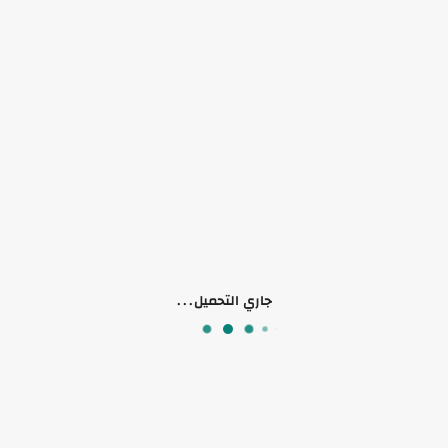
تستخدم للتنظيف تحت الأثاث من الخزانات والسرر والكنب
تنظيف كامل للغبار والخيوط والشعر والحبوب وغيرها على الأرضيات
منتجات ذات صلة
جاري التحميل...