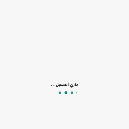
لا يوجد وصف لهذا المنتج
منتجات ذات صلة
جاري التحميل...