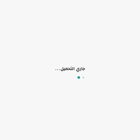
جاري التحميل...
نساء
نساء
حمالة صدر5504
بلوزة شد 5502
₪ 80.00
₪ 50.00