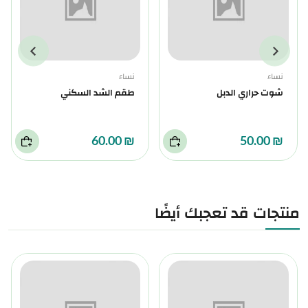
نساء
نساء
شوت حراري الدبل
طقم الشد السكني
₪ 60.00
₪ 50.00
منتجات قد تعجبك أيضًا