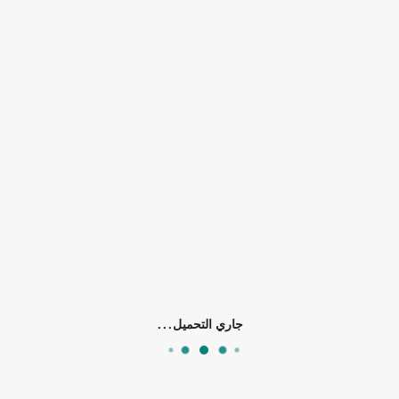
0)
الرجال
درجة حرارة تصل 190س قوة البطارية 45 واط، قابل لإعادة الشحن
جاري التحميل...