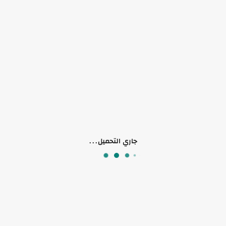
لا يوجد وصف لهذا المنتج
منتجات ذات صلة
جاري التحميل...